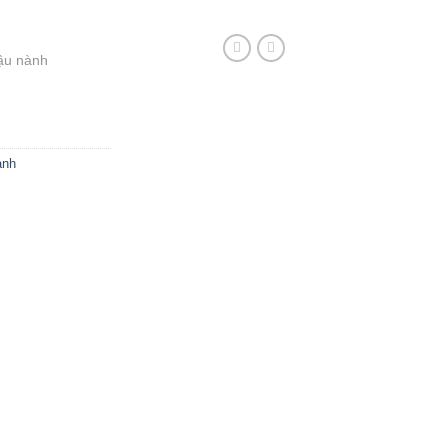
ậu nành
ành