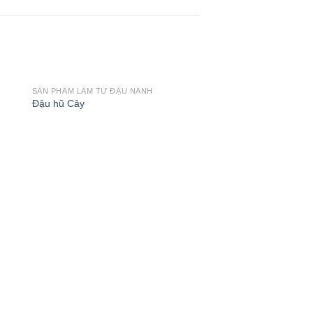
SẢN PHẨM LÀM TỪ ĐẬU NÀNH
Đậu hũ Cây
SẢN PHẨM LÀM TỪ ĐẬU
Đậu hũ ky Cọng