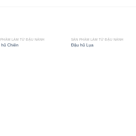
 PHẨM LÀM TỪ ĐẬU NÀNH
SẢN PHẨM LÀM TỪ ĐẬU NÀNH
 hũ Chiên
Đậu hũ Lụa