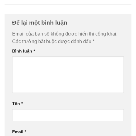
Để lại một bình luận
Email của bạn sẽ không được hiển thị công khai.
Các trường bắt buộc được đánh dấu
*
Bình luận
*
Tên
*
Email
*