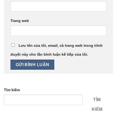
Trang web
Lưu tên của tôi, email, và trang web trong trình
duyệt này cho lần bình luận kế tiếp của tôi.
Tìm kiếm
TÌM
KIẾM