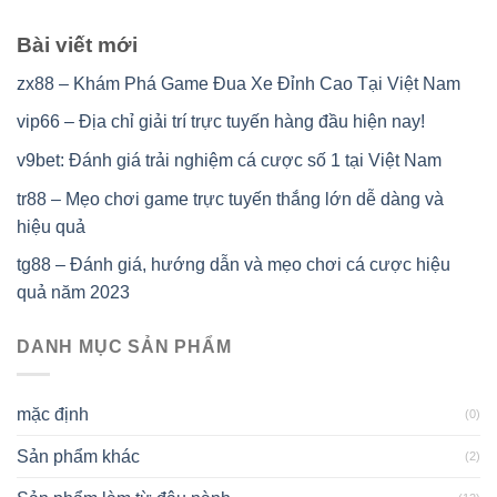
Bài viết mới
zx88 – Khám Phá Game Đua Xe Đỉnh Cao Tại Việt Nam
vip66 – Địa chỉ giải trí trực tuyến hàng đầu hiện nay!
v9bet: Đánh giá trải nghiệm cá cược số 1 tại Việt Nam
tr88 – Mẹo chơi game trực tuyến thắng lớn dễ dàng và
hiệu quả
tg88 – Đánh giá, hướng dẫn và mẹo chơi cá cược hiệu
quả năm 2023
DANH MỤC SẢN PHẨM
mặc định
(0)
Sản phẩm khác
(2)