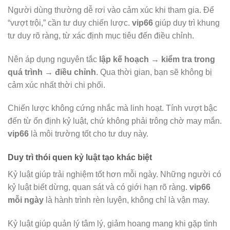
Người dùng thường dễ rơi vào cảm xúc khi tham gia. Để
“vượt trội,” cần tư duy chiến lược.
vip66
giúp duy trì khung
tư duy rõ ràng, từ xác định mục tiêu đến điều chỉnh.
Nên áp dụng nguyên tắc
lập kế hoạch → kiểm tra trong
quá trình → điều chỉnh
. Qua thời gian, bạn sẽ không bị
cảm xúc nhất thời chi phối.
Chiến lược không cứng nhắc mà linh hoạt. Tính vượt bậc
đến từ ổn định kỷ luật, chứ không phải trông chờ may mắn.
vip66
là môi trường tốt cho tư duy này.
Duy trì thói quen kỷ luật tạo khác biệt
Kỷ luật giúp trải nghiệm tốt hơn mỗi ngày. Những người có
kỷ luật biết dừng, quan sát và có giới hạn rõ ràng.
vip66
mỗi ngày
là hành trình rèn luyện, không chỉ là vận may.
Kỷ luật giúp quản lý tâm lý, giảm hoang mang khi gặp tình