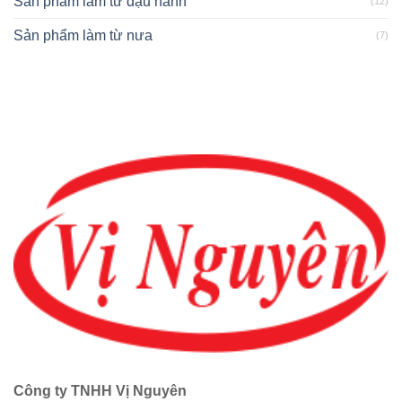
Sản phẩm làm từ đậu nành
(12)
Sản phẩm làm từ nưa
(7)
Công ty TNHH Vị Nguyên