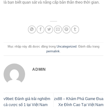
là bạn biết quan sát và nâng cấp bản thân theo thời gian.
Mục nhập này đã được đăng trong
Uncategorized
. Đánh dấu trang
permalink
.
ADMIN
v9bet: Đánh giá trải nghiệm
zx88 – Khám Phá Game Đua
cá cược số 1 tại Việt Nam
Xe Đỉnh Cao Tại Việt Nam